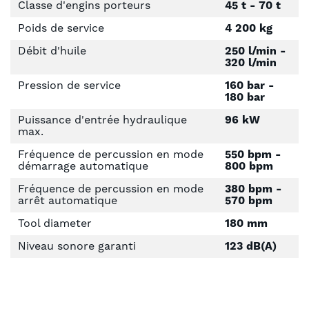
Classe d'engins porteurs
45 t - 70 t
Poids de service
4 200 kg
Débit d'huile
250 l/min -
320 l/min
Pression de service
160 bar -
180 bar
Puissance d'entrée hydraulique
96 kW
max.
Fréquence de percussion en mode
550 bpm -
démarrage automatique
800 bpm
Fréquence de percussion en mode
380 bpm -
arrêt automatique
570 bpm
Tool diameter
180 mm
Niveau sonore garanti
123 dB(A)