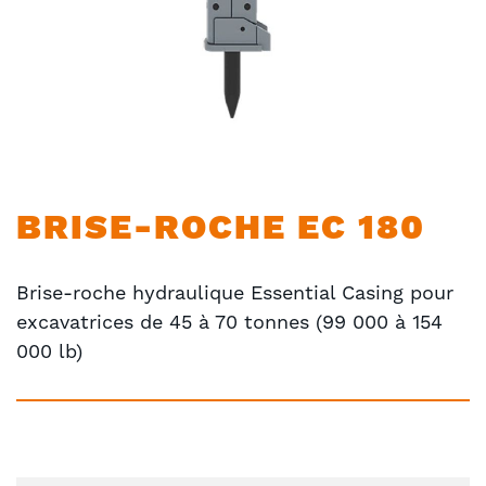
Skip
BRISE-ROCHE EC 180
to
the
beginning
Brise-roche hydraulique Essential Casing pour
of
excavatrices de 45 à 70 tonnes (99 000 à 154
the
images
000 lb)
gallery